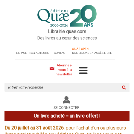
Librairie quae.com
Des livres au cœur des sciences
QUAE-OPEN
ESPACE PRO & AUTEURS
CONTACT
NOS EBOOKS EN ACCÈS LIBRE
Abonnez-
vous à la
newsletter
Rechercher
sur
le
site
SE CONNECTER
Un livre acheté = un livre offert !
Du 20 juillet au 31 août 2026
, pour l'achat d'un ou plusieurs