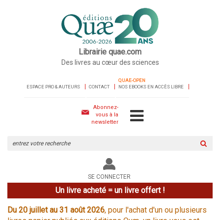
Librairie quae.com
Des livres au cœur des sciences
QUAE-OPEN
ESPACE PRO & AUTEURS
CONTACT
NOS EBOOKS EN ACCÈS LIBRE
Abonnez-
vous à la
newsletter
Rechercher
sur
le
site
SE CONNECTER
Un livre acheté = un livre offert !
Du 20 juillet au 31 août 2026
, pour l'achat d'un ou plusieurs