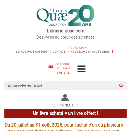
Librairie quae.com
Des livres au cœur des sciences
QUAE-OPEN
ESPACE PRO & AUTEURS
CONTACT
NOS EBOOKS EN ACCÈS LIBRE
Abonnez-
vous à la
newsletter
Rechercher
sur
le
site
SE CONNECTER
Un livre acheté = un livre offert !
Du 20 juillet au 31 août 2026
, pour l'achat d'un ou plusieurs