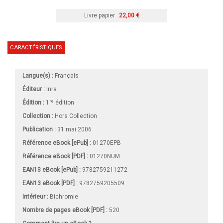
Livre papier
22,00 €
CARACTÉRISTIQUES
Langue(s) :
Français
Éditeur :
Inra
re
Édition :
1
édition
Collection :
Hors Collection
Publication :
31 mai 2006
Référence eBook [ePub] :
01270EPB
Référence eBook [PDF] :
01270NUM
EAN13 eBook [ePub] :
9782759211272
EAN13 eBook [PDF] :
9782759205509
Intérieur :
Bichromie
Nombre de pages
eBook [PDF]
:
520