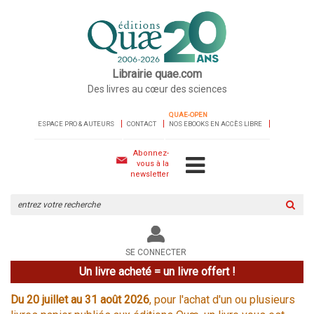
Librairie quae.com
Des livres au cœur des sciences
QUAE-OPEN
ESPACE PRO & AUTEURS
CONTACT
NOS EBOOKS EN ACCÈS LIBRE
Abonnez-
vous à la
newsletter
Rechercher
sur
le
site
SE CONNECTER
Un livre acheté = un livre offert !
Du 20 juillet au 31 août 2026
, pour l'achat d'un ou plusieurs