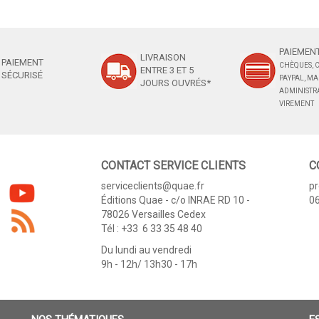
PAIEMENT
LIVRAISON
PAIEMENT
CHÈQUES, C
ENTRE 3 ET 5
SÉCURISÉ
PAYPAL, M
JOURS OUVRÉS*
ADMINISTRA
VIREMENT
CONTACT SERVICE CLIENTS
C
serviceclients@quae.fr
p
Éditions Quae - c/o INRAE RD 10 -
06
78026 Versailles Cedex
Tél : +33 6 33 35 48 40
Du lundi au vendredi
9h - 12h/ 13h30 - 17h