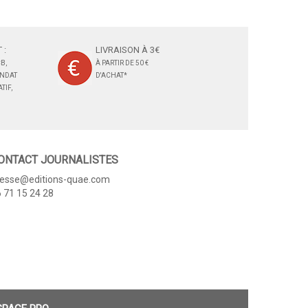
 :
LIVRAISON À 3€
B,
À PARTIR DE 50 €
ANDAT
D'ACHAT*
TIF,
ONTACT JOURNALISTES
resse@editions-quae.com
 71 15 24 28