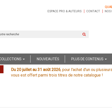
QUA
ESPACE PRO & AUTEURS
CONTACT
NOS 
Rechercher
sur
le
site
COLLECTIONS
NOUVEAUTÉS
PLUS DE CONTENUS
Du 20 juillet au 31 août 2026
, pour l'achat d'un ou plusieur
vous est offert parmi trois titres de notre catalogue !