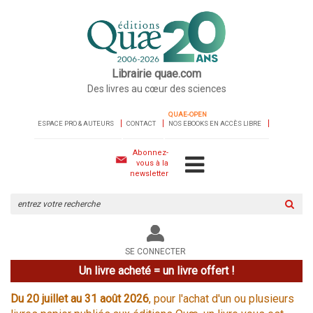
Librairie quae.com
Des livres au cœur des sciences
QUAE-OPEN
ESPACE PRO & AUTEURS
CONTACT
NOS EBOOKS EN ACCÈS LIBRE
Abonnez-
vous à la
newsletter
Rechercher
sur
le
site
SE CONNECTER
Un livre acheté = un livre offert !
Du 20 juillet au 31 août 2026
, pour l'achat d'un ou plusieurs