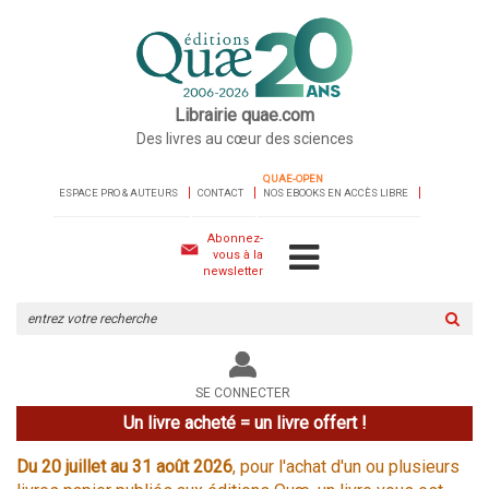
Librairie quae.com
Des livres au cœur des sciences
QUAE-OPEN
ESPACE PRO & AUTEURS
CONTACT
NOS EBOOKS EN ACCÈS LIBRE
Abonnez-
vous à la
newsletter
Rechercher
sur
le
site
SE CONNECTER
Un livre acheté = un livre offert !
Du 20 juillet au 31 août 2026
, pour l'achat d'un ou plusieurs