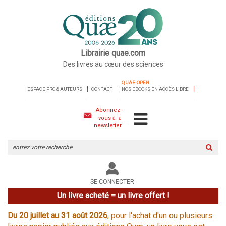
Librairie quae.com
Des livres au cœur des sciences
QUAE-OPEN
ESPACE PRO & AUTEURS
CONTACT
NOS EBOOKS EN ACCÈS LIBRE
Abonnez-
vous à la
newsletter
Rechercher
sur
le
site
SE CONNECTER
Un livre acheté = un livre offert !
Du 20 juillet au 31 août 2026
, pour l'achat d'un ou plusieurs