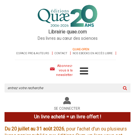
Librairie quae.com
Des livres au cœur des sciences
QUAE-OPEN
ESPACE PRO & AUTEURS
CONTACT
NOS EBOOKS EN ACCÈS LIBRE
Abonnez-
vous à la
newsletter
Rechercher
sur
le
site
SE CONNECTER
Un livre acheté = un livre offert !
Du 20 juillet au 31 août 2026
, pour l'achat d'un ou plusieurs