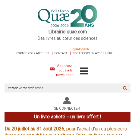
Librairie quae.com
Des livres au cœur des sciences
QUAE-OPEN
ESPACE PRO & AUTEURS
CONTACT
NOS EBOOKS EN ACCÈS LIBRE
Abonnez-
vous à la
newsletter
Rechercher
sur
le
site
SE CONNECTER
Un livre acheté = un livre offert !
Du 20 juillet au 31 août 2026
, pour l'achat d'un ou plusieurs