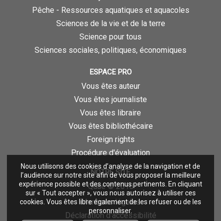
Pêche - Ressources aquatiques et aquacoles
Sciences de la vie et de la terre
Science pour tous
Sciences sociales, politiques, économiques
ESPACE PRO
Vous êtes auteur
Vous êtes journaliste
Vous êtes libraire
Vous êtes bibliothécaire
Foreign rights
Procédure d'évaluation
Nous utilisons des cookies d’analyse de la navigation et de
NOTRE SITE
l’audience sur notre site afin de vous proposer la meilleure
expérience possible et des contenus pertinents. En cliquant
Quae © 2018
sur « Tout accepter », vous nous autorisez à utiliser ces
Mentions légales
cookies. Vous êtes libre également de les refuser ou de les
personnaliser.
Déclaration d'accessibilité