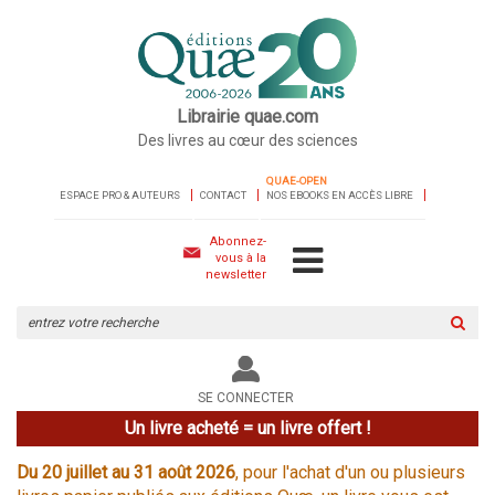
Librairie quae.com
Des livres au cœur des sciences
QUAE-OPEN
ESPACE PRO & AUTEURS
CONTACT
NOS EBOOKS EN ACCÈS LIBRE
Abonnez-
vous à la
newsletter
Rechercher
sur
le
site
SE CONNECTER
Un livre acheté = un livre offert !
Du 20 juillet au 31 août 2026
, pour l'achat d'un ou plusieurs