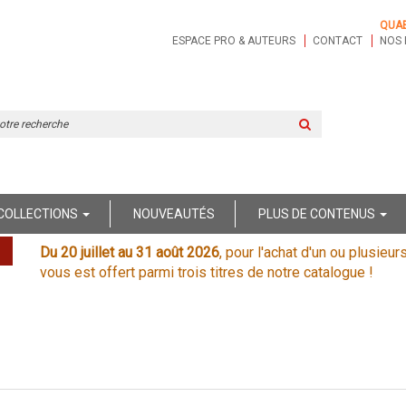
QUA
ESPACE PRO & AUTEURS
CONTACT
NOS 
Rechercher
sur
le
site
COLLECTIONS
NOUVEAUTÉS
PLUS DE CONTENUS
Du 20 juillet au 31 août 2026
, pour l'achat d'un ou plusieur
vous est offert parmi trois titres de notre catalogue !