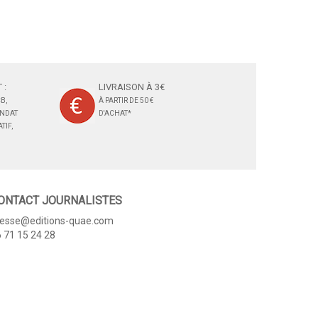
 :
LIVRAISON À 3€
B,
À PARTIR DE 50 €
ANDAT
D'ACHAT*
TIF,
ONTACT JOURNALISTES
resse@editions-quae.com
 71 15 24 28