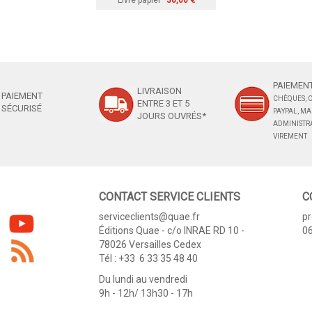
Livre papier
36,00 €
PAIEMENT
LIVRAISON
PAIEMENT
CHÈQUES, C
ENTRE 3 ET 5
SÉCURISÉ
PAYPAL, M
JOURS OUVRÉS*
ADMINISTRA
VIREMENT
CONTACT SERVICE CLIENTS
C
serviceclients@quae.fr
p
Éditions Quae - c/o INRAE RD 10 -
06
78026 Versailles Cedex
Tél : +33 6 33 35 48 40
Du lundi au vendredi
9h - 12h/ 13h30 - 17h