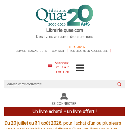
Librairie quae.com
Des livres au cœur des sciences
QUAE-OPEN
ESPACE PRO & AUTEURS
CONTACT
NOS EBOOKS EN ACCÈS LIBRE
Abonnez-
vous à la
newsletter
Rechercher
sur
le
site
SE CONNECTER
Un livre acheté = un livre offert !
Du 20 juillet au 31 août 2026
, pour l'achat d'un ou plusieurs