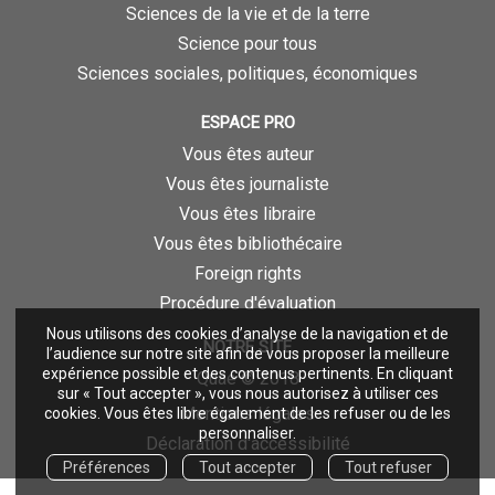
Sciences de la vie et de la terre
Science pour tous
Sciences sociales, politiques, économiques
ESPACE PRO
Vous êtes auteur
Vous êtes journaliste
Vous êtes libraire
Vous êtes bibliothécaire
Foreign rights
Procédure d'évaluation
Nous utilisons des cookies d’analyse de la navigation et de
NOTRE SITE
l’audience sur notre site afin de vous proposer la meilleure
expérience possible et des contenus pertinents. En cliquant
Quae © 2018
sur « Tout accepter », vous nous autorisez à utiliser ces
Mentions légales
cookies. Vous êtes libre également de les refuser ou de les
personnaliser.
Déclaration d'accessibilité
Préférences
Tout accepter
Tout refuser