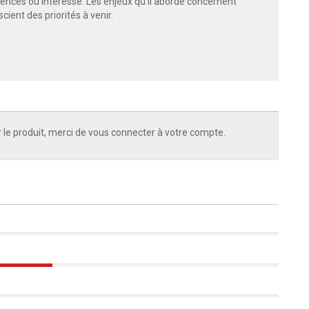
ciences ou intéressé. Les enjeux qu’il aborde concernent
ient des priorités à venir.
 le produit, merci de vous connecter à votre compte.
33%