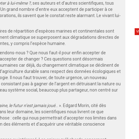
ter à lui-même ?
, ses auteurs et d’autres scientifiques, tous
Un grand nombre d’entre eux acceptent de participer à ce
ations, ils savent que le constat reste alarmant. Le vivant lui-
 aires de répartition d’espèces marines et continentales sont
V
ment climatique se superposent aux dégradations directes de
antes, y compris l’espèce humaine.
tendons-nous ? Que nous faut-il pour enfin accepter de
d, accepter de changer ? Ces questions sont désormais
s humaines car déjà, du changement climatique se déclinent de
s d’agriculture durable sans respect des données écologiques et
gie. Il nous faut trouver, de toute urgence, un nouveau
nsistant pas à gagner de l’argent en détruisant la nature ou
uveau système social, beaucoup plus partageur, non centré sur
ine, le futur n’est jamais joué
… ». Edgard Morin, cité dès
ans leur domaine, les scientifiques nous livrent ce que
hose : celle qui nous permettrait d’accepter nos limites dans
n des éléments et d’acquérir une véritable conscience