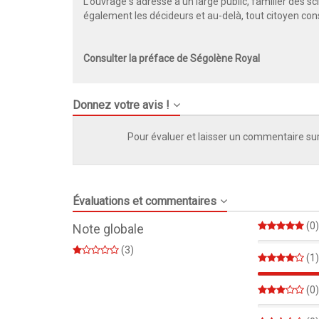
L’ouvrage s’adresse à un large public, familier des s
également les décideurs et au-delà, tout citoyen consc
Consulter la préface de Ségolène Royal
Donnez votre avis !
Pour évaluer et laisser un commentaire sur
Évaluations et commentaires
(0)
Note globale
0%
(3)
(1)
(0)
0%