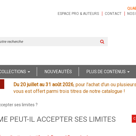
QUA
ESPACE PRO & AUTEURS
CONTACT
NOS 
Rechercher
sur
le
site
COLLECTIONS
NOUVEAUTÉS
PLUS DE CONTENUS
Du 20 juillet au 31 août 2026
, pour l'achat d'un ou plusieur
vous est offert parmi trois titres de notre catalogue !
cepter ses limites ?
E PEUT-IL ACCEPTER SES LIMITES
C