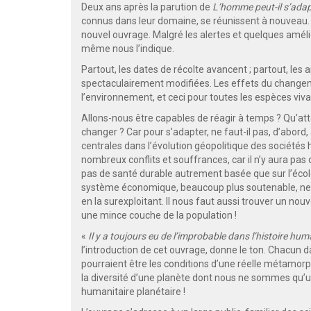
Deux ans après la parution de
L’homme peut-il s’adap
connus dans leur domaine, se réunissent à nouveau. 
nouvel ouvrage. Malgré les alertes et quelques amélior
même nous l’indique.
Partout, les dates de récolte avancent ; partout, les
spectaculairement modifiées. Les effets du change
l’environnement, et ceci pour toutes les espèces viv
Allons-nous être capables de réagir à temps ? Qu’at
changer ? Car pour s’adapter, ne faut-il pas, d’abor
centrales dans l’évolution géopolitique des société
nombreux conflits et souffrances, car il n’y aura pa
pas de santé durable autrement basée que sur l’écolo
système économique, beaucoup plus soutenable, ne co
en la surexploitant. Il nous faut aussi trouver un no
une mince couche de la population !
«
Il y a toujours eu de l’improbable dans l’histoire huma
l’introduction de cet ouvrage, donne le ton. Chacun d
pourraient être les conditions d’une réelle métamorp
la diversité d’une planète dont nous ne sommes qu’u
humanitaire planétaire !