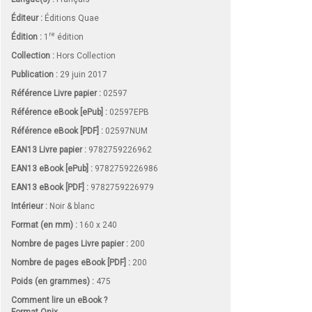
Éditeur :
Éditions Quae
re
Édition :
1
édition
Collection :
Hors Collection
Publication :
29 juin 2017
Référence Livre papier :
02597
Référence eBook [ePub] :
02597EPB
Référence eBook [PDF] :
02597NUM
EAN13 Livre papier :
9782759226962
EAN13 eBook [ePub] :
9782759226986
EAN13 eBook [PDF] :
9782759226979
Intérieur :
Noir & blanc
Format (en mm)
:
160 x 240
Nombre de pages
Livre papier
:
200
Nombre de pages
eBook [PDF]
:
200
Poids (en grammes) :
475
Comment lire un eBook ?
Format Onix