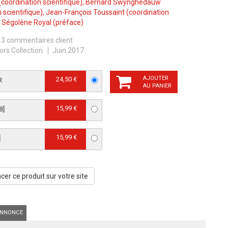
(coordination scientifique),
Bernard Swynghedauw
 scientifique),
Jean-François Toussaint
(coordination
,
Ségolène Royal
(préface)
3 commentaires client
ors Collection
Juin 2017
AJOUTER
24,50 €
R
AU PANIER
15,99 €
B]
15,99 €
]
er ce produit sur votre site
NNONCE