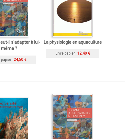
t-il s'adapter à lui-
La physiologie en aquaculture
même ?
Livre papier
12,40 €
 papier
24,50 €