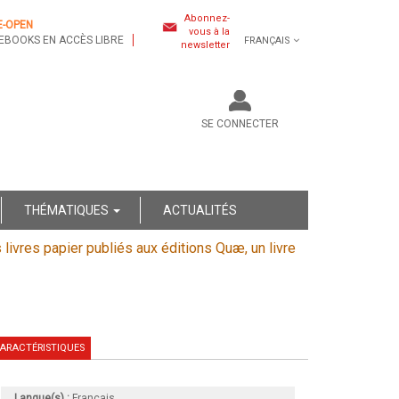
Abonnez-
E-OPEN
vous à la
EBOOKS EN ACCÈS LIBRE
FRANÇAIS
newsletter
SE CONNECTER
THÉMATIQUES
ACTUALITÉS
s livres papier publiés aux éditions Quæ, un livre
ARACTÉRISTIQUES
Langue(s) :
Français