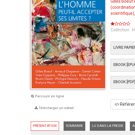
Gilles Boeuf
(coordination
scientifique)
Collection :
H
LIVRE PAPIE
EBOOK [EPU
EBOOK [PDF
Parcourir en ligne
Référenc
Télécharger un extrait
PRÉSENTATION
SOMMAIRE
LU DANS LA PRESSE
A