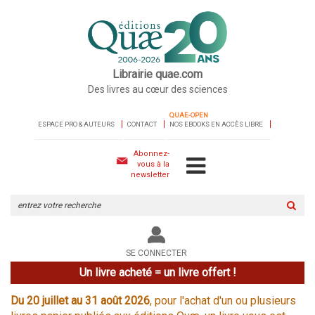
Librairie quae.com
Des livres au cœur des sciences
QUAE-OPEN
ESPACE PRO & AUTEURS
CONTACT
NOS EBOOKS EN ACCÈS LIBRE
Abonnez-
vous à la
newsletter
Rechercher
sur
le
site
SE CONNECTER
Un livre acheté = un livre offert !
Du 20 juillet au 31 août 2026
, pour l'achat d'un ou plusieurs