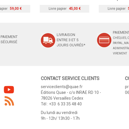
apier
59,00 €
Livre papier
45,00 €
Livre papier
PAIEMENT
LIVRAISON
PAIEMENT
CHÈQUES, C
ENTRE 3 ET 5
SÉCURISÉ
PAYPAL, M
JOURS OUVRÉS*
ADMINISTRA
VIREMENT
CONTACT SERVICE CLIENTS
C
serviceclients@quae.fr
p
Éditions Quae - c/o INRAE RD 10 -
06
78026 Versailles Cedex
Tél : +33 6 33 35 48 40
Du lundi au vendredi
9h - 12h/ 13h30 - 17h