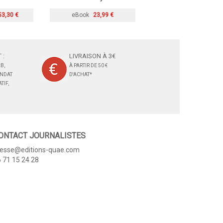
53,30 €
eBook
23,99 €
 :
LIVRAISON À 3€
B,
À PARTIR DE 50 €
ANDAT
D'ACHAT*
TIF,
ONTACT JOURNALISTES
resse@editions-quae.com
 71 15 24 28