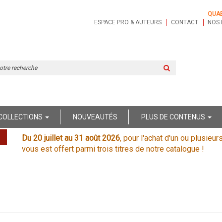
QUA
ESPACE PRO & AUTEURS
CONTACT
NOS 
Rechercher
sur
le
site
COLLECTIONS
NOUVEAUTÉS
PLUS DE CONTENUS
Du 20 juillet au 31 août 2026
, pour l'achat d'un ou plusieur
vous est offert parmi trois titres de notre catalogue !