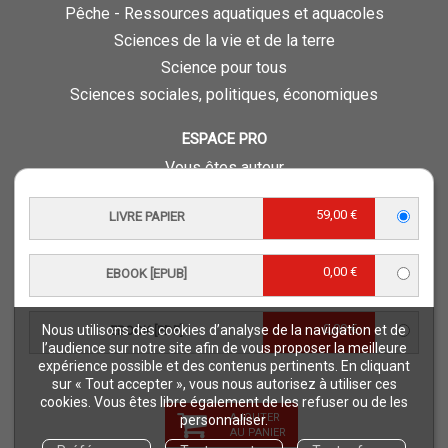
Pêche - Ressources aquatiques et aquacoles
Sciences de la vie et de la terre
Science pour tous
Sciences sociales, politiques, économiques
ESPACE PRO
Vous êtes auteur
Vous êtes journaliste
59,00 €
LIVRE PAPIER
Vous êtes libraire
Vous êtes bibliothécaire
0,00 €
Foreign rights
EBOOK [EPUB]
Procédure d'évaluation
0,00 €
Nous utilisons des cookies d’analyse de la navigation et de
EBOOK [PDF]
NOTRE SITE
l’audience sur notre site afin de vous proposer la meilleure
expérience possible et des contenus pertinents. En cliquant
Quae © 2018
sur « Tout accepter », vous nous autorisez à utiliser ces
Mentions légales
cookies. Vous êtes libre également de les refuser ou de les
AJOUTER
personnaliser.
Déclaration d'accessibilité
AU PANIER