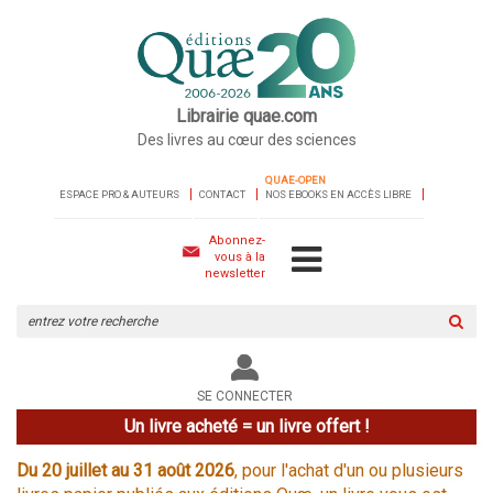
Librairie quae.com
Des livres au cœur des sciences
QUAE-OPEN
ESPACE PRO & AUTEURS
CONTACT
NOS EBOOKS EN ACCÈS LIBRE
Abonnez-
vous à la
newsletter
Rechercher
sur
le
site
SE CONNECTER
Un livre acheté = un livre offert !
Du 20 juillet au 31 août 2026
, pour l'achat d'un ou plusieurs