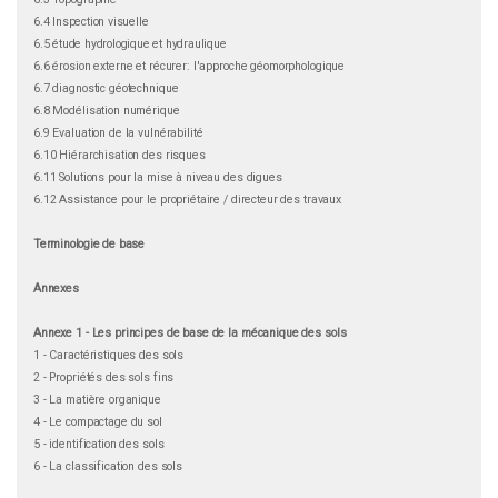
6.4 Inspection visuelle
6.5 étude hydrologique et hydraulique
6.6 érosion externe et récurer: l'approche géomorphologique
6.7 diagnostic géotechnique
6.8 Modélisation numérique
6.9 Evaluation de la vulnérabilité
6.10 Hiérarchisation des risques
6.11 Solutions pour la mise à niveau des digues
6.12 Assistance pour le propriétaire / directeur des travaux
Terminologie de base
Annexes
Annexe 1
- Les principes de base de la mécanique des sols
1 - Caractéristiques des sols
2 - Propriétés des sols fins
3 - La matière organique
4 - Le compactage du sol
5 - identification des sols
6 - La classification des sols