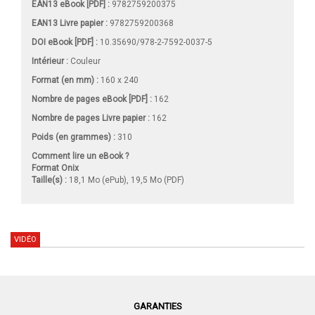
EAN13 eBook [PDF] :
9782759200375
EAN13 Livre papier :
9782759200368
DOI eBook [PDF] :
10.35690/978-2-7592-0037-5
Intérieur :
Couleur
Format (en mm)
:
160 x 240
Nombre de pages
eBook [PDF]
:
162
Nombre de pages
Livre papier
:
162
Poids (en grammes) :
310
Comment lire un eBook ?
Format Onix
Taille(s) :
18,1 Mo (ePub), 19,5 Mo (PDF)
VIDÉO
GARANTIES