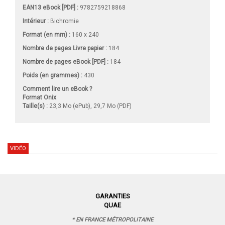
EAN13 eBook [PDF] :
9782759218868
Intérieur :
Bichromie
Format (en mm)
:
160 x 240
Nombre de pages
Livre papier
:
184
Nombre de pages
eBook [PDF]
:
184
Poids (en grammes) :
430
Comment lire un eBook ?
Format Onix
Taille(s) :
23,3 Mo (ePub), 29,7 Mo (PDF)
VIDÉO
GARANTIES
QUAE
* EN FRANCE MÉTROPOLITAINE