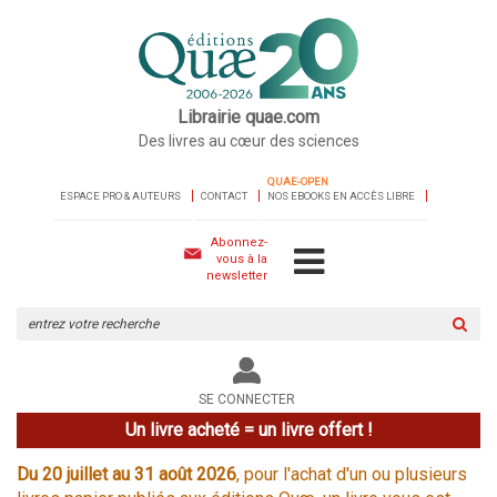
Librairie quae.com
Des livres au cœur des sciences
QUAE-OPEN
ESPACE PRO & AUTEURS
CONTACT
NOS EBOOKS EN ACCÈS LIBRE
Abonnez-
vous à la
newsletter
Rechercher
sur
le
site
SE CONNECTER
Un livre acheté = un livre offert !
Du 20 juillet au 31 août 2026
, pour l'achat d'un ou plusieurs