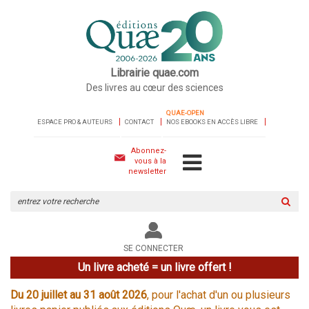
Librairie quae.com
Des livres au cœur des sciences
QUAE-OPEN
ESPACE PRO & AUTEURS
CONTACT
NOS EBOOKS EN ACCÈS LIBRE
Abonnez-
vous à la
newsletter
Rechercher
sur
le
site
SE CONNECTER
Un livre acheté = un livre offert !
Du 20 juillet au 31 août 2026
, pour l'achat d'un ou plusieurs