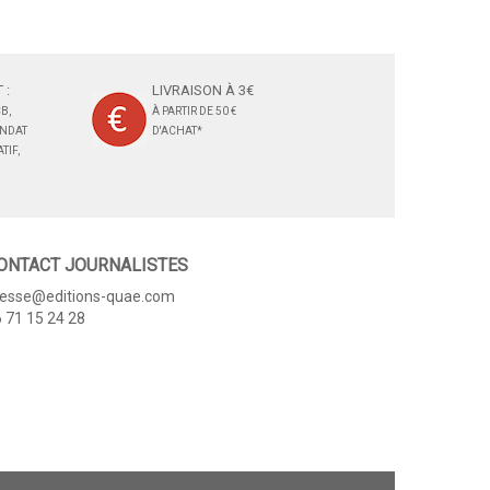
 :
LIVRAISON À 3€
B,
À PARTIR DE 50 €
ANDAT
D'ACHAT*
TIF,
ONTACT JOURNALISTES
resse@editions-quae.com
 71 15 24 28