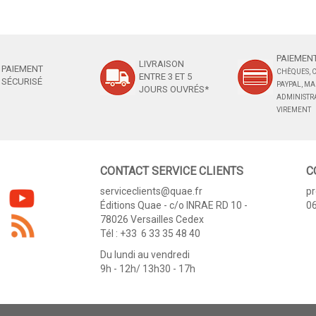
PAIEMENT
LIVRAISON
PAIEMENT
CHÈQUES, C
ENTRE 3 ET 5
SÉCURISÉ
PAYPAL, M
JOURS OUVRÉS*
ADMINISTRA
VIREMENT
CONTACT SERVICE CLIENTS
C
serviceclients@quae.fr
p
Éditions Quae - c/o INRAE RD 10 -
06
78026 Versailles Cedex
Tél : +33 6 33 35 48 40
Du lundi au vendredi
9h - 12h/ 13h30 - 17h