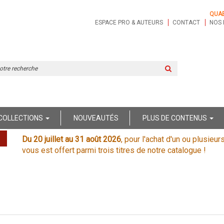
QUA
ESPACE PRO & AUTEURS
CONTACT
NOS 
Rechercher
sur
le
site
COLLECTIONS
NOUVEAUTÉS
PLUS DE CONTENUS
Du 20 juillet au 31 août 2026
, pour l'achat d'un ou plusieur
vous est offert parmi trois titres de notre catalogue !