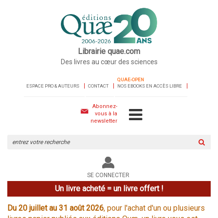
Librairie quae.com
Des livres au cœur des sciences
QUAE-OPEN
ESPACE PRO & AUTEURS
CONTACT
NOS EBOOKS EN ACCÈS LIBRE
Abonnez-
vous à la
newsletter
Rechercher
sur
le
site
SE CONNECTER
Un livre acheté = un livre offert !
Du 20 juillet au 31 août 2026
, pour l'achat d'un ou plusieurs