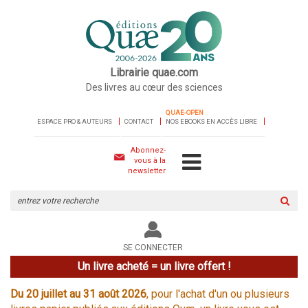
Librairie quae.com
Des livres au cœur des sciences
QUAE-OPEN
ESPACE PRO & AUTEURS
CONTACT
NOS EBOOKS EN ACCÈS LIBRE
Abonnez-
vous à la
newsletter
Rechercher
sur
le
site
SE CONNECTER
Un livre acheté = un livre offert !
Du 20 juillet au 31 août 2026
, pour l'achat d'un ou plusieurs