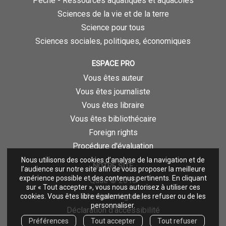
Pêche - Ressources aquatiques et aquacoles
Sciences de la vie et de la terre
Science pour tous
Sciences sociales, politiques, économiques
ESPACE PRO
Vous êtes auteur
Vous êtes journaliste
Vous êtes libraire
Vous êtes bibliothécaire
Foreign rights
Procédure d'évaluation
Nous utilisons des cookies d’analyse de la navigation et de
NOTRE SITE
l’audience sur notre site afin de vous proposer la meilleure
expérience possible et des contenus pertinents. En cliquant
Quae © 2018
sur « Tout accepter », vous nous autorisez à utiliser ces
Mentions légales
cookies. Vous êtes libre également de les refuser ou de les
personnaliser.
Déclaration d'accessibilité
Préférences
Tout accepter
Tout refuser