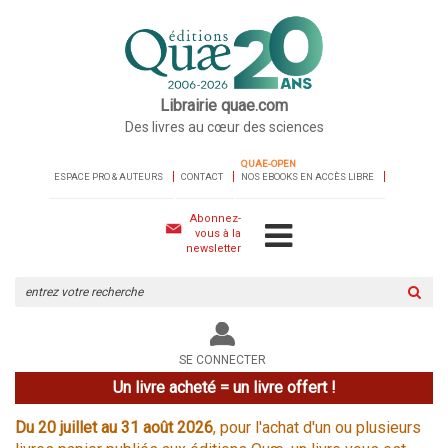
Librairie quae.com
Des livres au cœur des sciences
QUAE-OPEN
ESPACE PRO & AUTEURS
CONTACT
NOS EBOOKS EN ACCÈS LIBRE
Abonnez-
vous à la
newsletter
Rechercher
sur
le
site
SE CONNECTER
Un livre acheté = un livre offert !
Du 20 juillet au 31 août 2026
, pour l'achat d'un ou plusieurs