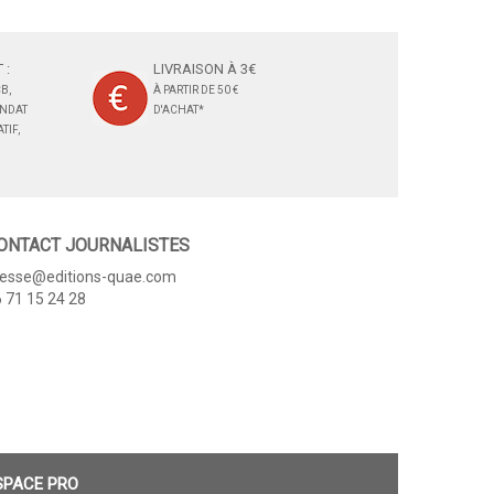
 :
LIVRAISON À 3€
B,
À PARTIR DE 50 €
ANDAT
D'ACHAT*
TIF,
ONTACT JOURNALISTES
resse@editions-quae.com
 71 15 24 28
SPACE PRO