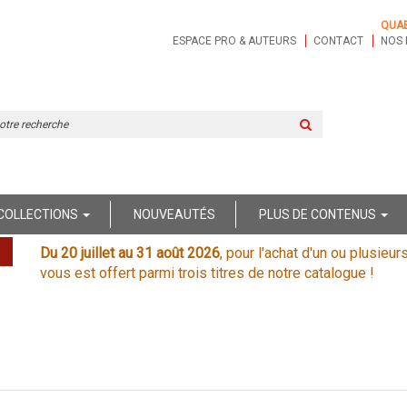
QUA
ESPACE PRO & AUTEURS
CONTACT
NOS 
Rechercher
sur
le
site
COLLECTIONS
NOUVEAUTÉS
PLUS DE CONTENUS
Du 20 juillet au 31 août 2026
, pour l'achat d'un ou plusieur
vous est offert parmi trois titres de notre catalogue !