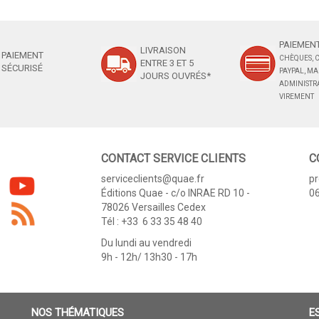
PAIEMENT
LIVRAISON
PAIEMENT
CHÈQUES, C
ENTRE 3 ET 5
SÉCURISÉ
PAYPAL, M
JOURS OUVRÉS*
ADMINISTRA
VIREMENT
CONTACT SERVICE CLIENTS
C
serviceclients@quae.fr
p
Éditions Quae - c/o INRAE RD 10 -
06
78026 Versailles Cedex
Tél : +33 6 33 35 48 40
Du lundi au vendredi
9h - 12h/ 13h30 - 17h
NOS THÉMATIQUES
E