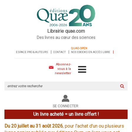
Librairie quae.com
Des livres au cœur des sciences
QUAE-OPEN
ESPACE PRO & AUTEURS
CONTACT
NOS EBOOKS EN ACCÈS LIBRE
Abonnez-
vous à la
newsletter
Rechercher
sur
le
site
SE CONNECTER
Un livre acheté = un livre offert !
Du 20 juillet au 31 août 2026
, pour l'achat d'un ou plusieurs