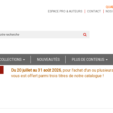
QUA
ESPACE PRO & AUTEURS
CONTACT
NOS 
Rechercher
sur
le
site
COLLECTIONS
NOUVEAUTÉS
PLUS DE CONTENUS
Du 20 juillet au 31 août 2026
, pour l'achat d'un ou plusieur
vous est offert parmi trois titres de notre catalogue !