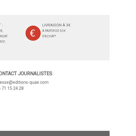
 :
LIVRAISON À 3€
B,
À PARTIR DE 50 €
ANDAT
D'ACHAT*
TIF,
ONTACT JOURNALISTES
resse@editions-quae.com
 71 15 24 28