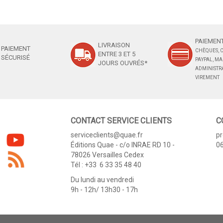
PAIEMENT
LIVRAISON
PAIEMENT
CHÈQUES, C
ENTRE 3 ET 5
SÉCURISÉ
PAYPAL, M
JOURS OUVRÉS*
ADMINISTRA
VIREMENT
CONTACT SERVICE CLIENTS
C
serviceclients@quae.fr
p
Éditions Quae - c/o INRAE RD 10 -
06
78026 Versailles Cedex
Tél : +33 6 33 35 48 40
Du lundi au vendredi
9h - 12h/ 13h30 - 17h