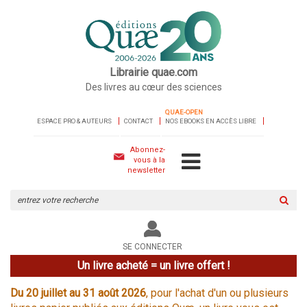
Librairie quae.com
Des livres au cœur des sciences
QUAE-OPEN
ESPACE PRO & AUTEURS
CONTACT
NOS EBOOKS EN ACCÈS LIBRE
Abonnez-
vous à la
newsletter
Rechercher
sur
le
site
SE CONNECTER
Un livre acheté = un livre offert !
Du 20 juillet au 31 août 2026
, pour l'achat d'un ou plusieurs