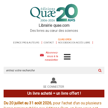
Librairie quae.com
Des livres au cœur des sciences
QUAE-OPEN
ESPACE PRO & AUTEURS
CONTACT
NOS EBOOKS EN ACCÈS LIBRE
Abonnez-
vous à la
newsletter
Rechercher
sur
le
site
SE CONNECTER
Un livre acheté = un livre offert !
Du 20 juillet au 31 août 2026
, pour l'achat d'un ou plusieurs