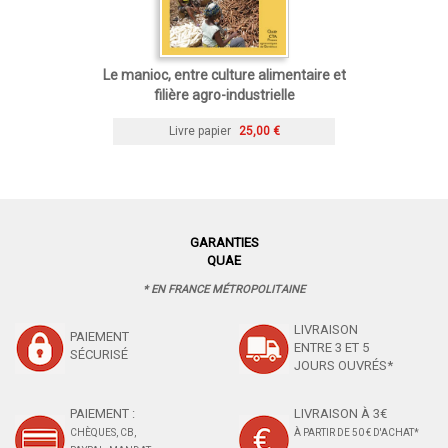
Le manioc, entre culture alimentaire et
filière agro-industrielle
Livre papier
25,00 €
GARANTIES
QUAE
* EN FRANCE MÉTROPOLITAINE
LIVRAISON
PAIEMENT
ENTRE 3 ET 5
SÉCURISÉ
JOURS OUVRÉS*
PAIEMENT :
LIVRAISON À 3€
CHÈQUES, CB,
À PARTIR DE 50 € D'ACHAT*