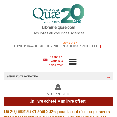
Librairie quae.com
Des livres au cœur des sciences
QUAE-OPEN
ESPACE PRO & AUTEURS
CONTACT
NOS EBOOKS EN ACCÈS LIBRE
Abonnez-
vous à la
newsletter
Rechercher
sur
le
site
SE CONNECTER
Un livre acheté = un livre offert !
Du 20 juillet au 31 août 2026
, pour l'achat d'un ou plusieurs