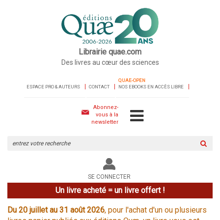
Librairie quae.com
Des livres au cœur des sciences
QUAE-OPEN
ESPACE PRO & AUTEURS
CONTACT
NOS EBOOKS EN ACCÈS LIBRE
Abonnez-
vous à la
newsletter
Rechercher
sur
le
site
SE CONNECTER
Un livre acheté = un livre offert !
Du 20 juillet au 31 août 2026
, pour l'achat d'un ou plusieurs