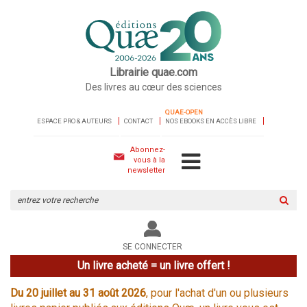
Librairie quae.com
Des livres au cœur des sciences
QUAE-OPEN
ESPACE PRO & AUTEURS
CONTACT
NOS EBOOKS EN ACCÈS LIBRE
Abonnez-
vous à la
newsletter
Rechercher
sur
le
site
SE CONNECTER
Un livre acheté = un livre offert !
Du 20 juillet au 31 août 2026
, pour l'achat d'un ou plusieurs