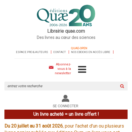
Librairie quae.com
Des livres au cœur des sciences
QUAE-OPEN
ESPACE PRO & AUTEURS
CONTACT
NOS EBOOKS EN ACCÈS LIBRE
Abonnez-
vous à la
newsletter
Rechercher
sur
le
site
SE CONNECTER
Un livre acheté = un livre offert !
Du 20 juillet au 31 août 2026
, pour l'achat d'un ou plusieurs