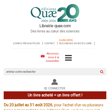
Librairie quae.com
Des livres au cœur des sciences
QUAE-OPEN
ESPACE PRO & AUTEURS
CONTACT
NOS EBOOKS EN ACCÈS LIBRE
Abonnez-
vous à la
newsletter
Rechercher
sur
le
site
SE CONNECTER
Un livre acheté = un livre offert !
Du 20 juillet au 31 août 2026
, pour l'achat d'un ou plusieurs