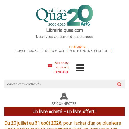
Librairie quae.com
Des livres au cœur des sciences
QUAE-OPEN
ESPACE PRO & AUTEURS
CONTACT
NOS EBOOKS EN ACCÈS LIBRE
Abonnez-
vous à la
newsletter
Rechercher
sur
le
site
SE CONNECTER
Un livre acheté = un livre offert !
Du 20 juillet au 31 août 2026
, pour l'achat d'un ou plusieurs