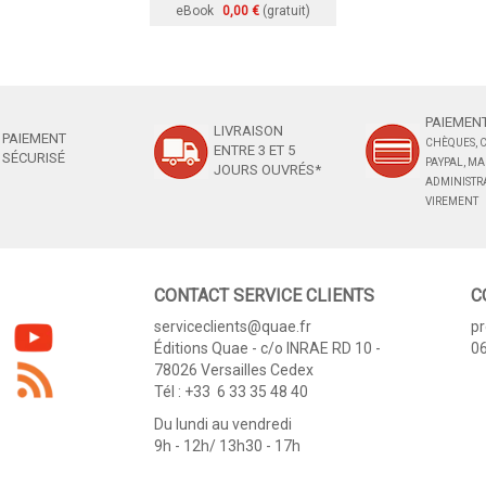
eBook
0,00 €
(gratuit)
PAIEMENT
LIVRAISON
PAIEMENT
CHÈQUES, C
ENTRE 3 ET 5
SÉCURISÉ
PAYPAL, M
JOURS OUVRÉS*
ADMINISTRA
VIREMENT
CONTACT SERVICE CLIENTS
C
serviceclients@quae.fr
p
Éditions Quae - c/o INRAE RD 10 -
06
78026 Versailles Cedex
Tél : +33 6 33 35 48 40
Du lundi au vendredi
9h - 12h/ 13h30 - 17h