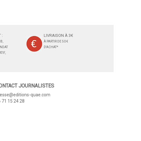
 :
LIVRAISON À 3€
B,
À PARTIR DE 50 €
ANDAT
D'ACHAT*
TIF,
ONTACT JOURNALISTES
resse@editions-quae.com
 71 15 24 28