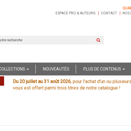
QUA
ESPACE PRO & AUTEURS
CONTACT
NOS 
Rechercher
sur
le
site
COLLECTIONS
NOUVEAUTÉS
PLUS DE CONTENUS
Du 20 juillet au 31 août 2026
, pour l'achat d'un ou plusieur
vous est offert parmi trois titres de notre catalogue !