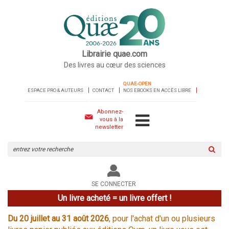
Librairie quae.com
Des livres au cœur des sciences
QUAE-OPEN
ESPACE PRO & AUTEURS
CONTACT
NOS EBOOKS EN ACCÈS LIBRE
Abonnez-
vous à la
newsletter
Rechercher
sur
le
site
SE CONNECTER
Un livre acheté = un livre offert !
Du 20 juillet au 31 août 2026
, pour l'achat d'un ou plusieurs