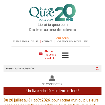
Librairie quae.com
Des livres au cœur des sciences
QUAE-OPEN
ESPACE PRO & AUTEURS
CONTACT
NOS EBOOKS EN ACCÈS LIBRE
Abonnez-
vous à la
newsletter
Rechercher
sur
le
site
SE CONNECTER
Un livre acheté = un livre offert !
Du 20 juillet au 31 août 2026
, pour l'achat d'un ou plusieurs