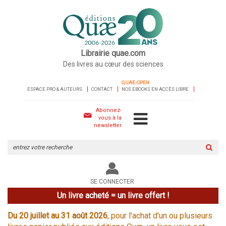
Librairie quae.com
Des livres au cœur des sciences
QUAE-OPEN
ESPACE PRO & AUTEURS
CONTACT
NOS EBOOKS EN ACCÈS LIBRE
Abonnez-
vous à la
newsletter
Rechercher
sur
le
site
SE CONNECTER
Un livre acheté = un livre offert !
Du 20 juillet au 31 août 2026
, pour l'achat d'un ou plusieurs