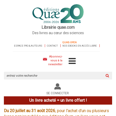
Librairie quae.com
Des livres au cœur des sciences
QUAE-OPEN
ESPACE PRO & AUTEURS
CONTACT
NOS EBOOKS EN ACCÈS LIBRE
Abonnez-
vous à la
newsletter
Rechercher
sur
le
site
SE CONNECTER
Un livre acheté = un livre offert !
Du 20 juillet au 31 août 2026
, pour l'achat d'un ou plusieurs