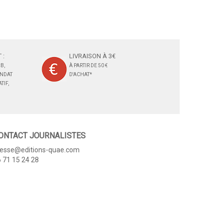
 :
LIVRAISON À 3€
B,
À PARTIR DE 50 €
ANDAT
D'ACHAT*
TIF,
ONTACT JOURNALISTES
resse@editions-quae.com
 71 15 24 28