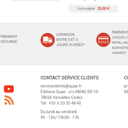
Livre papier
25,00 €
PAIEMENT
LIVRAISON
PAIEMENT
CHÈQUES, C
ENTRE 3 ET 5
SÉCURISÉ
PAYPAL, M
JOURS OUVRÉS*
ADMINISTRA
VIREMENT
CONTACT SERVICE CLIENTS
C
serviceclients@quae.fr
p
Éditions Quae - c/o INRAE RD 10 -
06
78026 Versailles Cedex
Tél : +33 6 33 35 48 40
Du lundi au vendredi
9h - 12h/ 13h30 - 17h