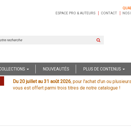
QUA
ESPACE PRO & AUTEURS
CONTACT
NOS 
Rechercher
sur
le
site
COLLECTIONS
NOUVEAUTÉS
PLUS DE CONTENUS
Du 20 juillet au 31 août 2026
, pour l'achat d'un ou plusieur
vous est offert parmi trois titres de notre catalogue !