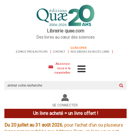
Librairie quae.com
Des livres au cœur des sciences
QUAE-OPEN
ESPACE PRO & AUTEURS
CONTACT
NOS EBOOKS EN ACCÈS LIBRE
Abonnez-
vous à la
newsletter
Rechercher
sur
le
site
SE CONNECTER
Un livre acheté = un livre offert !
Du 20 juillet au 31 août 2026
, pour l'achat d'un ou plusieurs