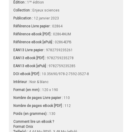
re
Édition :
1
édition
Collection :
Enjeux sciences
Publication :
12 janvier 2023
Référence Livre papier :
02864
Référence eBook [PDF] :
02864NUM
Référence eBook [ePub] :
02864EPB
EAN13 Livre papier :
9782759235261
EAN13 eBook [PDF] :
9782759235278
EAN13 eBook [ePub] :
9782759235285
DOI eBook [PDF] :
10.35690/978-2-7592-3527-8
Intérieur :
Noir & blanc
Format (en mm)
:
120 x 190
Nombre de pages
Livre papier
:
110
Nombre de pages
eBook [PDF]
:
112
Poids (en grammes) :
130
Comment lire un eBook ?
Format Onix
Taille(s) :
4,44 Mo (PDF), 3,48 Mo (ePub)