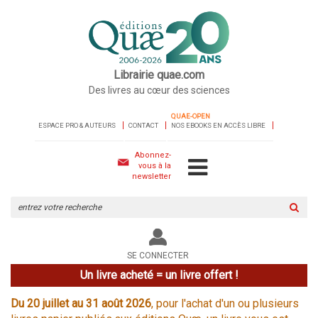
Librairie quae.com
Des livres au cœur des sciences
QUAE-OPEN
ESPACE PRO & AUTEURS
CONTACT
NOS EBOOKS EN ACCÈS LIBRE
Abonnez-
vous à la
newsletter
Rechercher
sur
le
site
SE CONNECTER
Un livre acheté = un livre offert !
Du 20 juillet au 31 août 2026
, pour l'achat d'un ou plusieurs