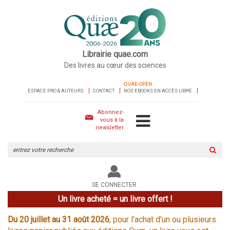
Librairie quae.com
Des livres au cœur des sciences
QUAE-OPEN
ESPACE PRO & AUTEURS
CONTACT
NOS EBOOKS EN ACCÈS LIBRE
Abonnez-
vous à la
newsletter
Rechercher
sur
le
site
SE CONNECTER
Un livre acheté = un livre offert !
Du 20 juillet au 31 août 2026
, pour l'achat d'un ou plusieurs