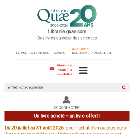
Librairie quae.com
Des livres au cœur des sciences
QUAE-OPEN
ESPACE PRO & AUTEURS
CONTACT
NOS EBOOKS EN ACCÈS LIBRE
Abonnez-
vous à la
newsletter
Rechercher
sur
le
site
SE CONNECTER
Un livre acheté = un livre offert !
Du 20 juillet au 31 août 2026
, pour l'achat d'un ou plusieurs