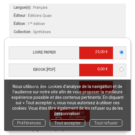
Langue(s) :
Français
Éditeur :
Éditions Quae
re
Édition :
1
édition
Collection :
Synthèses
Publication :
4 janvier 2024
Référence Livre papier :
02925
25,00 €
LIVRE PAPIER
Référence eBook [PDF] :
02925NUM
Référence eBook [ePub] :
02925EPB
0,00 €
EBOOK [PDF]
EAN13 Livre papier :
9782759238521
EAN13 eBook [PDF] :
9782759238538
0,00 €
Nous utilisons des cookies d’analyse de la navigation et de
EBOOK [EPUB]
EAN13 eBook [ePub] :
9782759238545
l’audience sur notre site afin de vous proposer la meilleure
expérience possible et des contenus pertinents. En cliquant
DOI eBook [PDF] :
10.35690/978-2-7592-3853-8
sur « Tout accepter », vous nous autorisez à utiliser ces
Intérieur :
Couleur
cookies. Vous êtes libre également de les refuser ou de les
AJOUTER
personnaliser.
Format (en mm)
:
160 x 240
AU PANIER
Nombre de pages
Livre papier
:
246
Préférences
Tout accepter
Tout refuser
Nombre de pages
eBook [PDF]
:
246