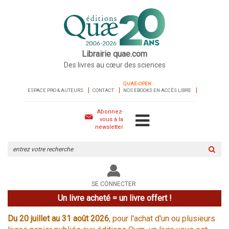
Librairie quae.com
Des livres au cœur des sciences
QUAE-OPEN
ESPACE PRO & AUTEURS
CONTACT
NOS EBOOKS EN ACCÈS LIBRE
Abonnez-
vous à la
newsletter
Rechercher
sur
le
site
SE CONNECTER
Un livre acheté = un livre offert !
Du 20 juillet au 31 août 2026
, pour l'achat d'un ou plusieurs