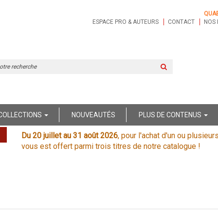
QUA
ESPACE PRO & AUTEURS
CONTACT
NOS 
Rechercher
sur
le
site
COLLECTIONS
NOUVEAUTÉS
PLUS DE CONTENUS
Du 20 juillet au 31 août 2026
, pour l'achat d'un ou plusieur
vous est offert parmi trois titres de notre catalogue !