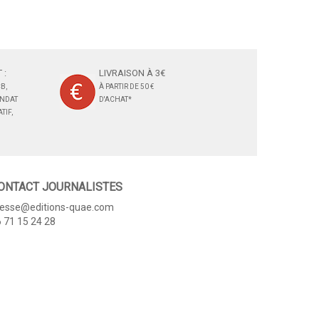
 :
LIVRAISON À 3€
B,
À PARTIR DE 50 €
ANDAT
D'ACHAT*
TIF,
ONTACT JOURNALISTES
resse@editions-quae.com
 71 15 24 28