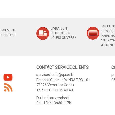
PAIEMENT
LIVRAISON
PAIEMENT
CHÈQUES, C
ENTRE 3 ET 5
SÉCURISÉ
PAYPAL, M
JOURS OUVRÉS*
ADMINISTRA
VIREMENT
CONTACT SERVICE CLIENTS
C
serviceclients@quae.fr
p
Éditions Quae - c/o INRAE RD 10 -
06
78026 Versailles Cedex
Tél : +33 6 33 35 48 40
Du lundi au vendredi
9h - 12h/ 13h30 - 17h