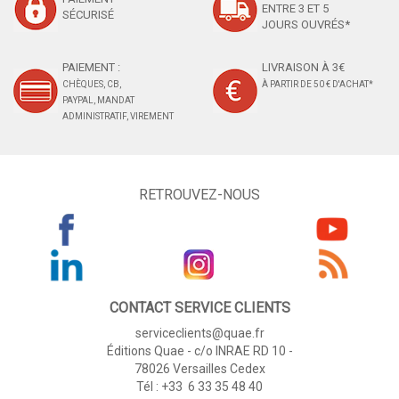
ENTRE 3 ET 5
SÉCURISÉ
JOURS OUVRÉS*
PAIEMENT :
LIVRAISON À 3€
CHÈQUES, CB,
À PARTIR DE 50 € D'ACHAT*
PAYPAL, MANDAT
ADMINISTRATIF, VIREMENT
RETROUVEZ-NOUS
CONTACT SERVICE CLIENTS
serviceclients@quae.fr
Éditions Quae - c/o INRAE RD 10 -
78026 Versailles Cedex
Tél : +33 6 33 35 48 40