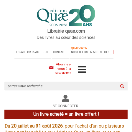
Librairie quae.com
Des livres au cœur des sciences
QUAE-OPEN
ESPACE PRO & AUTEURS
CONTACT
NOS EBOOKS EN ACCÈS LIBRE
Abonnez-
vous à la
newsletter
Rechercher
sur
le
site
SE CONNECTER
Un livre acheté = un livre offert !
Du 20 juillet au 31 août 2026
, pour l'achat d'un ou plusieurs