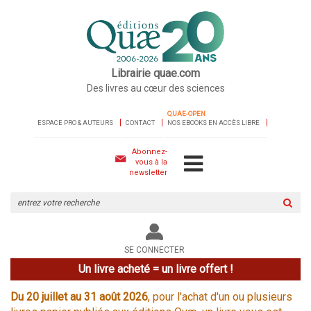
Librairie quae.com
Des livres au cœur des sciences
QUAE-OPEN
ESPACE PRO & AUTEURS
CONTACT
NOS EBOOKS EN ACCÈS LIBRE
Abonnez-
vous à la
newsletter
Rechercher
sur
le
site
SE CONNECTER
Un livre acheté = un livre offert !
Du 20 juillet au 31 août 2026
, pour l'achat d'un ou plusieurs