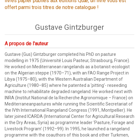
livres papier publiés aux éditions Quæ, un livre vous est
offert parmi trois titres de notre catalogue !
Gustave Gintzburger
A propos de l'auteur
Gustave (Gus) Gintzburger completed his PhD on pasture
modelling in 1975 (Université Louis Pasteur, Strasbourg, France).
He worked on Mediterranean rangelands as a botanist-ecologist
on the Algerian steppe (1970–71), with an FAO Range Project in
Libya (1975–80), with the Western Australian Department of
Agriculture (1980–85) where he patented a ‘pitting’- reseeding
machine to rehabilitate degraded rangeland. He worked next with
INRA (Institut National de la Recherche Agronomique – France) on
Mediterraneanpastures while running the Scientific Secretariat of
the IVth International Rangeland Congress (1991, Montpellier). He
later joined ICARDA (International Center for Agricultural Research
in the Dry Areas, Syria) as programme leader ‘Pasture, Forage and
Livestock Program’ (1992–99). In 1995, he launched a rangeland
programme with the coauthors of this book and other Turkmen,