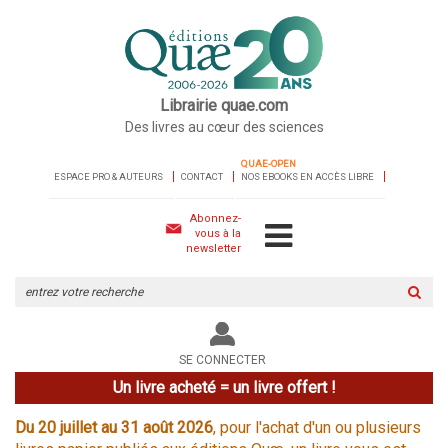
Librairie quae.com
Des livres au cœur des sciences
QUAE-OPEN
ESPACE PRO & AUTEURS
CONTACT
NOS EBOOKS EN ACCÈS LIBRE
Abonnez-
vous à la
newsletter
Rechercher
sur
le
site
SE CONNECTER
Un livre acheté = un livre offert !
Du 20 juillet au 31 août 2026
, pour l'achat d'un ou plusieurs